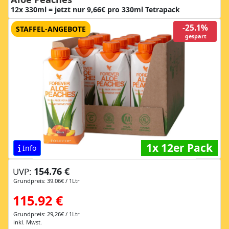
12x 330ml = jetzt nur 9,66€ pro 330ml Tetrapack
-25.1%
STAFFEL-ANGEBOTE
gespart
1x 12er Pack
Info
154.76 €
UVP:
Grundpreis: 39.06€ / 1Ltr
115.92 €
Grundpreis: 29,26€ / 1Ltr
inkl. Mwst.