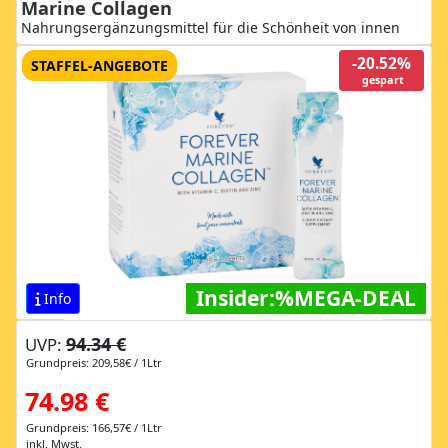
Marine Collagen
Nahrungsergänzungsmittel für die Schönheit von innen
-20.52%
STAFFEL-ANGEBOTE
gespart
Insider:%MEGA-DEAL
Info
94.34 €
UVP:
Grundpreis: 209,58€ / 1Ltr
74.98 €
Grundpreis: 166,57€ / 1Ltr
inkl. Mwst.