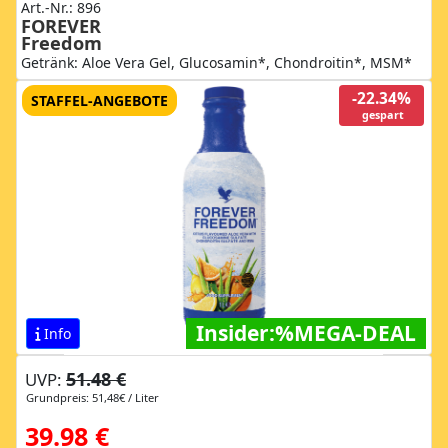
Art.-Nr.: 896
FOREVER
Freedom
Getränk: Aloe Vera Gel, Glucosamin*, Chondroitin*, MSM*
-22.34%
STAFFEL-ANGEBOTE
gespart
Insider:%MEGA-DEAL
Info
51.48 €
UVP:
Grundpreis: 51,48€ / Liter
39.98 €