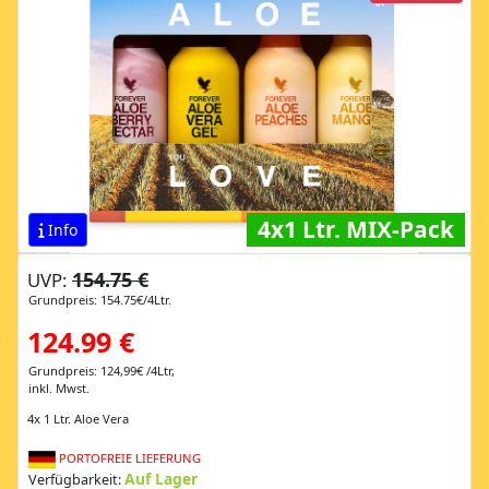
4x1 Ltr. MIX-Pack
Info
154.75 €
UVP:
Grundpreis: 154.75€/4Ltr.
124.99 €
Grundpreis: 124,99€ /4Ltr,
inkl. Mwst.
4x 1 Ltr. Aloe Vera
PORTOFREIE LIEFERUNG
Auf Lager
Verfügbarkeit: