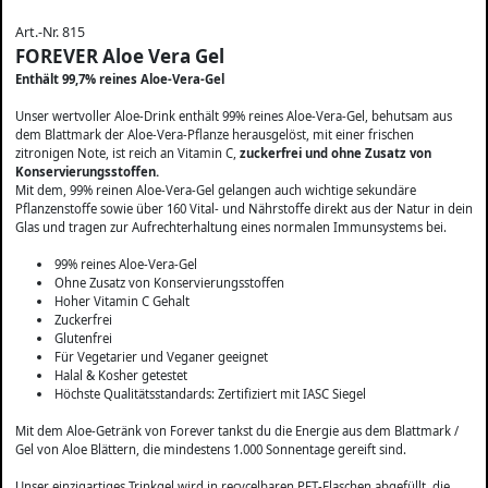
Art.-Nr. 815
FOREVER Aloe Vera Gel
Enthält 99,7% reines Aloe-Vera-Gel
Unser wertvoller Aloe-Drink enthält 99% reines Aloe-Vera-Gel, behutsam aus
dem Blattmark der Aloe-Vera-Pflanze herausgelöst, mit einer frischen
zitronigen Note, ist reich an Vitamin C,
zuckerfrei und ohne Zusatz von
Konservierungsstoffen.
Mit dem, 99% reinen Aloe-Vera-Gel gelangen auch wichtige sekundäre
Pflanzenstoffe sowie über 160 Vital- und Nährstoffe direkt aus der Natur in dein
Glas und tragen zur Aufrechterhaltung eines normalen Immunsystems bei.
99% reines Aloe-Vera-Gel
Ohne Zusatz von Konservierungsstoffen
Hoher Vitamin C Gehalt
Zuckerfrei
Glutenfrei
Für Vegetarier und Veganer geeignet
Halal & Kosher getestet
Höchste Qualitätsstandards: Zertifiziert mit IASC Siegel
Mit dem Aloe-Getränk von Forever tankst du die Energie aus dem Blattmark /
Gel von Aloe Blättern, die mindestens 1.000 Sonnentage gereift sind.
Unser einzigartiges Trinkgel wird in recycelbaren PET-Flaschen abgefüllt, die