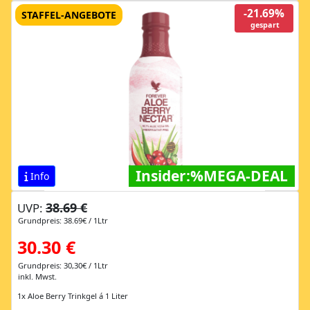
-21.69%
STAFFEL-ANGEBOTE
gespart
Insider:%MEGA-DEAL
Info
38.69 €
UVP:
Grundpreis: 38.69€ / 1Ltr
30.30 €
Grundpreis: 30,30€ / 1Ltr
inkl. Mwst.
1x Aloe Berry Trinkgel á 1 Liter