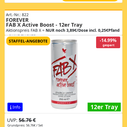
Art.-Nr.: 822
FOREVER
FAB X Active Boost - 12er Tray
Aktionspreis FAB X =
NUR noch 3,89€/Dose incl. 0,25€Pfand
- OHNE ZUCKER
-14.99%
STAFFEL-ANGEBOTE
gespart
12er Tray
Info
56.76 €
UVP:
Grundpreis: 56.76€ / Set